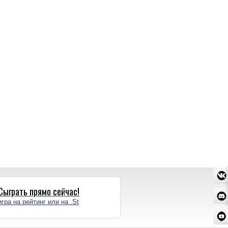
Сыграть прямо сейчас!
игра на рейтинг или на .St