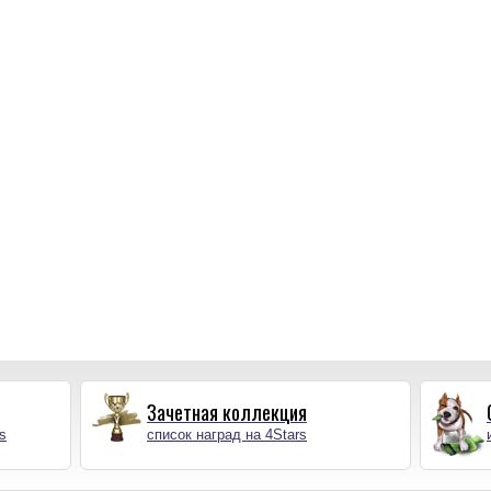
Зачетная коллекция
s
список наград на 4Stars