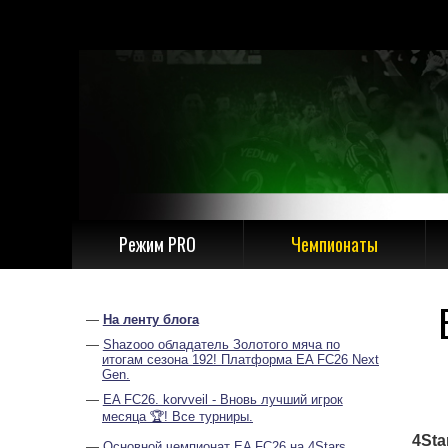
Режим PRO
Чемпионаты
На ленту блога
Shazooo обладатель Золотого мяча по
итогам сезона 192! Платформа EA FC26 Next
Gen.
EA FC26. korvveil - Вновь лучший игрок
месяца 🏆! Все турниры.
4Sta
Основной чемпионат EA FC26 на 4Stars.