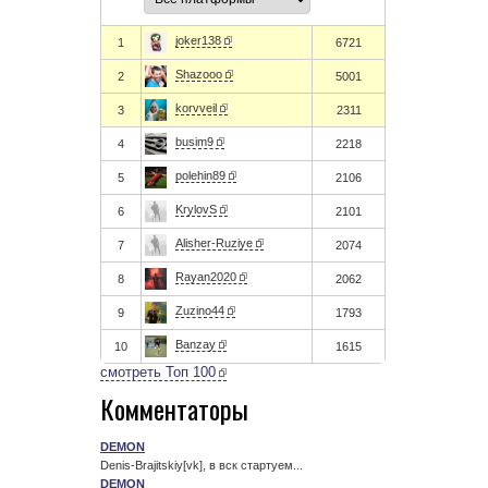
joker138
1
6721
Shazooo
2
5001
korvveil
3
2311
busim9
4
2218
polehin89
5
2106
KrylovS
6
2101
Alisher-Ruziye
7
2074
Rayan2020
8
2062
Zuzino44
9
1793
Banzay
10
1615
смотреть Топ 100
Комментаторы
DEMON
Denis-Brajitskiy[vk], в вск стартуем...
DEMON