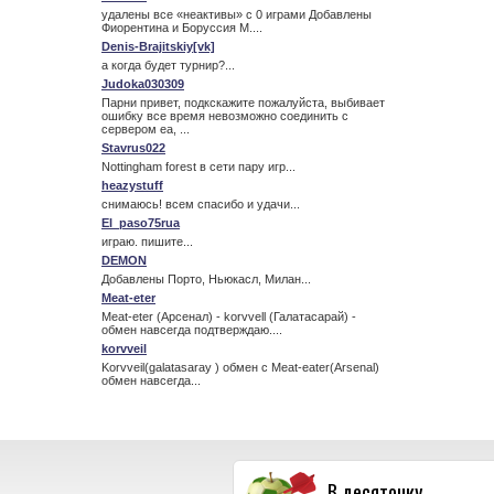
удалены все «неактивы» с 0 играми Добавлены
Фиорентина и Боруссия М....
Denis-Brajitskiy[vk]
а когда будет турнир?...
Judoka030309
Парни привет, подкскажите пожалуйста, выбивает
ошибку все время невозможно соединить с
сервером ea, ...
Stavrus022
Nottingham forest в сети пару игр...
heazystuff
снимаюсь! всем спасибо и удачи...
El_paso75rua
играю. пишите...
DEMON
Добавлены Порто, Ньюкасл, Милан...
Meat-eter
Meat-eter (Арсенал) - korvvell (Галатасарай) -
обмен навсегда подтверждаю....
korvveil
Korvveil(galatasaray ) обмен с Meat-eater(Arsenal)
обмен навсегда...
В десяточку