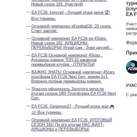
турн
Новый сезон 193. Участвуй!
(слу
EA FC26. korvveil - Лучший игрок июня 🏆!
EA F
Все турниры.
Участ
Основной чемпионат eFootball26. 20 сезон.
заяво
Старт завтра!.
распр
Основной чемпионат EA FC26 на 4Stars.
Форм
Новый сезон 192. АУКЦИОНЫ,
ПЕРЕВЫБОРЫ! Играй сам - Зови друзей...
Прие
EA FC26 Основной чемпионат 4Stars .
Аукционы команд ТОП-10 накануне
перевыборов клубов - ОТКРЫТЫ!
ВАЖНО ЗНАТЬ! Основной чемпионат 4Stars
платформ EA FC26 Next Gen, режим 1х1.
Впереди полные перевыборы команд.
УЧАС
Shazooo обладатель Золотого мяча по
итогам сезона 190! Платформа EA FC26 Next
С ува
Gen.
EA FC26. Gegemon27 - Лучший игрок мая 🎮
🥇! Все турниры.
Основной чемпионат EA FC26. ИТОГОВЫЙ
СЕЗОН 191! По его итогам НАС ЖДУТ-
АУКЦИОНЫ и ПЕРЕВЫБОРЫ!