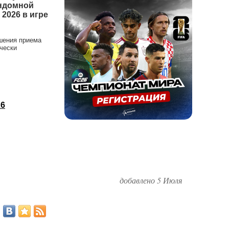
андомной
2026 в игре
шения приема
чески
26
добавлено 5 Июля