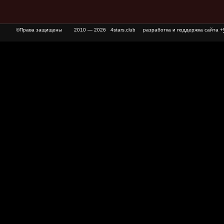
©Права защищены
2010 — 2026 4stars.club разработка и поддержка сайта +