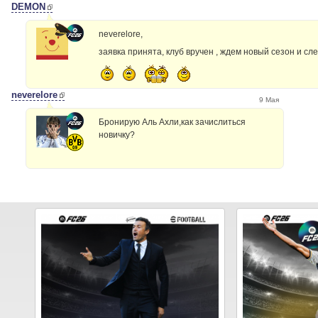
DEMON
neverelore,
заявка принята, клуб вручен , ждем новый сезон и с
neverelore
9 Мая
Бронирую Аль Ахли,как зачислиться
новичку?