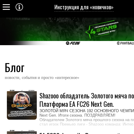
Инструкция для «новичков»
Блог
новости, события и просто «интересное»
Shazooo обладатель Золотого мяча по
Платформа EA FC26 Next Gen.
ЗОЛОТОЙ МЯЧ СЕЗОНА 192 ОСНОВНОГО ЧЕМПИО
Next Gen. Итоги сезона. ПОЗДРАВЛЯЕМ!
Обладателем Золотого мяча прошлого сезона на п
стал игрок Премьер лиги - Shazooo команда: Интер
Победитель Лиги чемпионов, финалист Кубка чемп
Чемпионата - Победа.