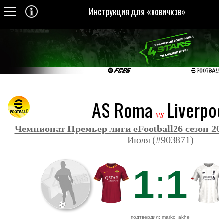
Инструкция для «новичков»
AS Roma
Liverpo
vs
Чемпионат Премьер лиги eFootball26 сезон 2
Июля (#903871)
1
:
1
подтвердил: marko_akhe