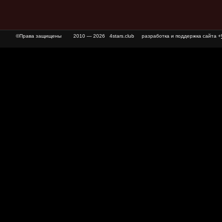
©Права защищены
2010 — 2026 4stars.club разработка и поддержка сайта +