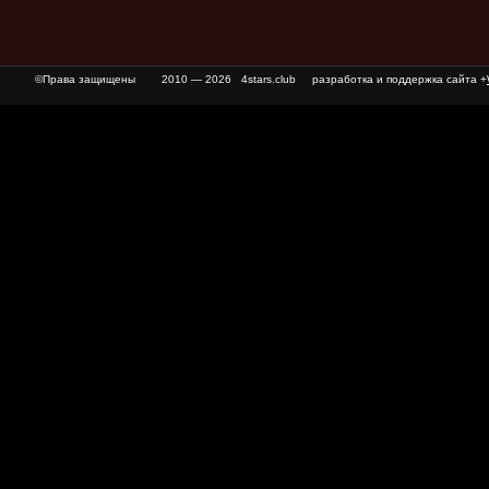
©Права защищены
2010 — 2026 4stars.club разработка и поддержка сайта +