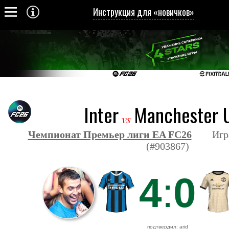
Инструкция для «новичков»
Inter
Manchester U
vs
Чемпионат Премьер лиги EA FC26
Игра з
(#903867)
4
:
0
подтвердил: arid