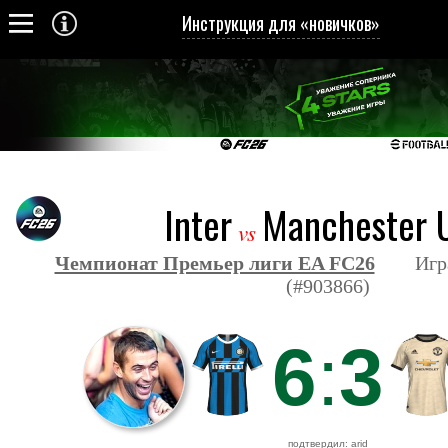
Инструкция для «новичков»
Inter
Manchester U
vs
Чемпионат Премьер лиги EA FC26
Игра з
(#903866)
6
:
3
подтвердил: arid