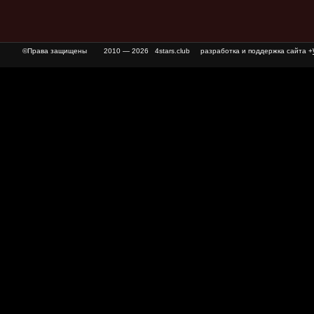
©Права защищены
2010 — 2026 4stars.club разработка и поддержка сайта +