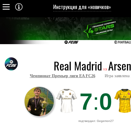
Инструкция для «новичков»
Real Madrid
Arsen
vs
Чемпионат Премьер лиги EA FC26
Игра заявлена 2 
7
:
0
подтвердил: Gegemon27