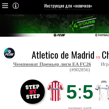
Инструкция для «новичков»
Atletico de Madrid
C
vs
Чемпионат Премьер лиги EA FC26
Игра з
(#902856)
5
:
5
подтвердил: busim9