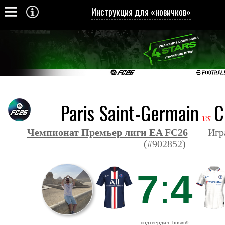
Инструкция для «новичков»
Paris Saint-Germain
C
vs
Чемпионат Премьер лиги EA FC26
Игра з
(#902852)
7
:
4
подтвердил: busim9