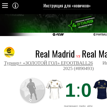
Инструкция для «новичков»
Real Madrid
Real Ma
vs
Турнир+ «ЗОЛОТОЙ ГОЛ» EFOOTBALL26
Игра 
2025 (#890493)
1
:
0
подтвердил: marko_akhe