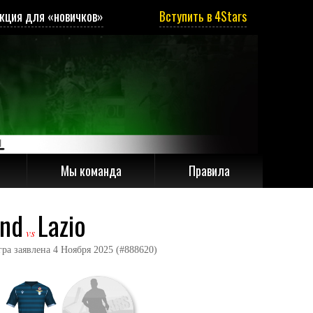
кция для «новичков»
Вступить в 4Stars
Мы команда
Правила
und
Lazio
vs
аявлена 4 Ноября 2025 (#888620)
2