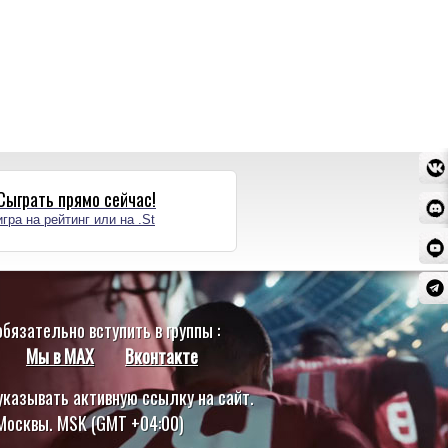
Сыграть прямо сейчас!
игра на рейтинг или на .St
бязательно вступить в группы :
Мы в MAX
Вконтакте
казывать активную ссылку на сайт.
 Москвы. MSK (GMT +04:00)