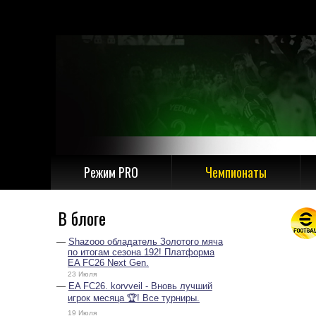
Режим PRO
Чемпионаты
В блоге
Shazooo обладатель Золотого мяча
по итогам сезона 192! Платформа
EA FC26 Next Gen.
23 Июля
EA FC26. korvveil - Вновь лучший
игрок месяца 🏆! Все турниры.
19 Июля