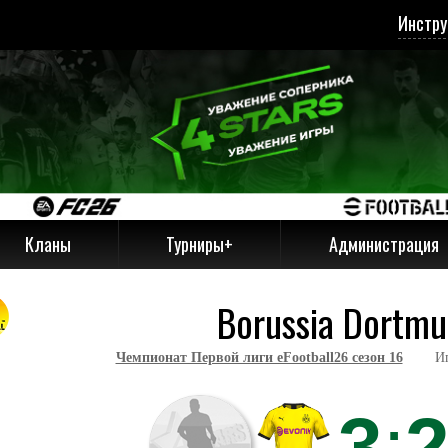
Инстру
Кланы
Турниры+
Администрация
Borussia Dortm
Чемпионат Первой лиги eFootball26 сезон 16
Игра з
3
: