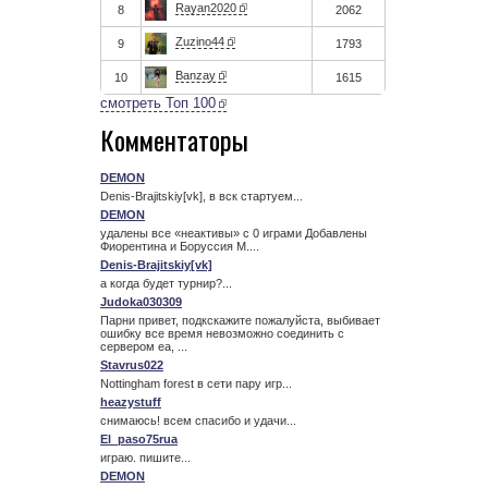
Rayan2020
8
2062
Zuzino44
9
1793
Banzay
10
1615
смотреть Топ 100
Комментаторы
DEMON
Denis-Brajitskiy[vk], в вск стартуем...
DEMON
удалены все «неактивы» с 0 играми Добавлены
Фиорентина и Боруссия М....
Denis-Brajitskiy[vk]
а когда будет турнир?...
Judoka030309
Парни привет, подкскажите пожалуйста, выбивает
ошибку все время невозможно соединить с
сервером ea, ...
Stavrus022
Nottingham forest в сети пару игр...
heazystuff
снимаюсь! всем спасибо и удачи...
El_paso75rua
играю. пишите...
DEMON