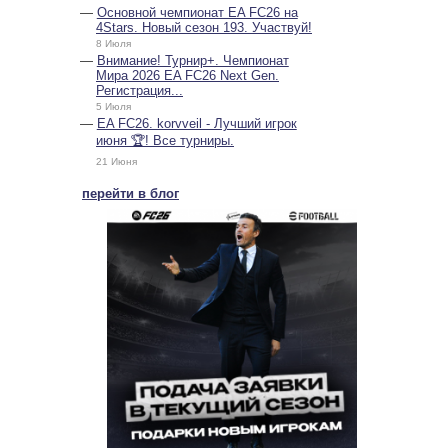
Основной чемпионат EA FC26 на
4Stars. Новый сезон 193. Участвуй!
8 Июля
Внимание! Турнир+. Чемпионат
Мира 2026 EA FC26 Next Gen.
Регистрация...
5 Июля
EA FC26. korvveil - Лучший игрок
июня 🏆! Все турниры.
21 Июня
перейти в блог