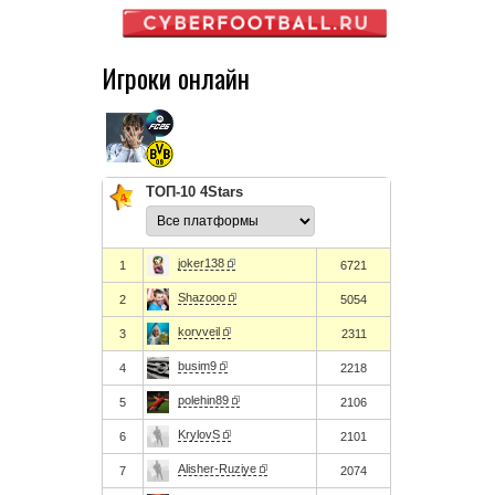
Игроки онлайн
ТОП-10 4Stars
joker138
1
6721
Shazooo
2
5054
korvveil
3
2311
busim9
4
2218
polehin89
5
2106
KrylovS
6
2101
Alisher-Ruziye
7
2074