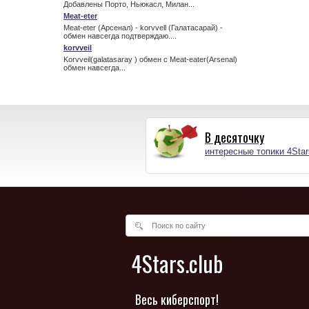
Добавлены Порто, Ньюкасл, Милан...
Meat-eter
Meat-eter (Арсенал) - korvvell (Галатасарай) -
обмен навсегда подтверждаю....
korvveil
Korvveil(galatasaray ) обмен с Meat-eater(Arsenal)
обмен навсегда...
В десяточку
интересные топики 4Star
4Stars.club
Весь киберспорт!