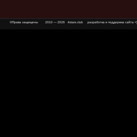
©Права защищены
2010 — 2026 4stars.club разработка и поддержка сайта +