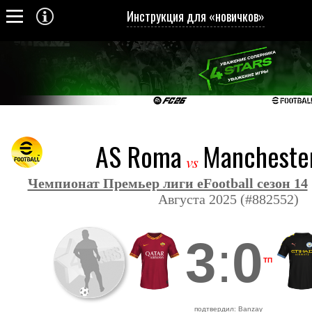
Инструкция для «новичков»
AS Roma
Manchester
vs
Чемпионат Премьер лиги eFootball сезон 14
Августа 2025 (#882552)
3
:
0
ТП
подтвердил: Banzay