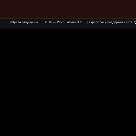
©Права защищены
2010 — 2026 4stars.club разработка и поддержка сайта +