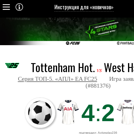
Инструкция для «новичков»
Tottenham Hot.
West H
vs
Серия ТОП-5. «АПЛ» EA FC25
Игра заявле
(#881376)
4
:
2
подтвердил: Activeplay236