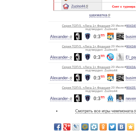
Zuzino44
Снят с турнира
шахматка
Серия ТОП-5. «Лига 1» Франция
20 Июля #
90434
подтвердил: Zuzino44
ТП
0:3
Alexander-
busi
Серия ТОП-5. «Лига 1» Франция
20 Июля #
90434
подтвердил: Zuzino44
ТП
0:3
Alexander-
El_pa
Серия ТОП-5. «Лига 1» Франция
20 Июля #
90434
подтвердил: Zuzino44
ТП
0:3
Alexander-
busi
Серия ТОП-5. «Лига 1» Франция
20 Июля #
90435
подтвердил: Zuzino44
ТП
0:3
Alexander-
never
Смотреть все игры чемпионата