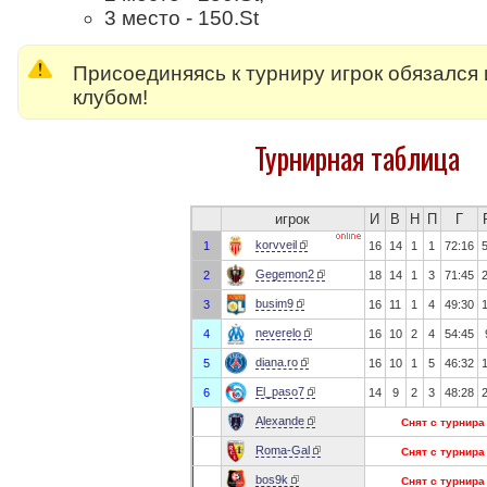
3 место - 150.St
Присоединяясь к турниру игрок обязался
клубом!
Турнирная таблица
игрок
И
В
Н
П
Г
korvveil
1
16
14
1
1
72:16
Gegemon2
2
18
14
1
3
71:45
busim9
3
16
11
1
4
49:30
neverelo
4
16
10
2
4
54:45
diana.ro
5
16
10
1
5
46:32
El_paso7
6
14
9
2
3
48:28
Alexande
Снят с турнира
Roma-Gal
Снят с турнира
bos9k
Снят с турнира