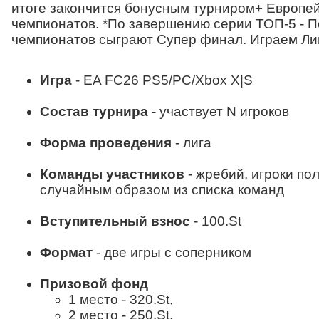
итоге закончится бонусным турниром+ Европей
чемпионатов. *По завершению серии ТОП-5 - 
чемпионатов сыграют Супер финал. Играем Лиг
Игра
- EA FC26 PS5/PC/Xbox X|S
Состав турнира
- участвует N игроков
Форма проведения
- лига
Команды участников
- жребий, игроки по
случайным образом из списка команд
Вступительный взнос
- 100.St
Формат
- две игры с соперником
Призовой фонд
1 место - 320.St,
2 место - 250.St,