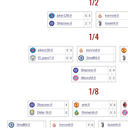
1/2
joker138
korvveil
5
5
Shazooo
busim9
2
7
1/4
joker138
korvveil
3
3
El_paso7
SmallKil
0
0
Shazooo
3
4
AlexxxM
2
2
1/8
Shazooo
arid
4
5
6
Didar-St
Romarnb
0
3
3
SmallKil
korvveil
busim9
3
6