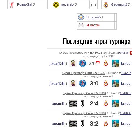
Roma-Gal
neverelo
Gegemon2
1
4
El_paso7
<Робот/>
Последние игры турнира
Кубок Премьер Лиги EA FC26
14 Июля #
904236
подтвердил: joker138
ТП
3:0
joker138
korvve
Кубок Премьер Лиги EA FC26
14 Июля #
904235
подтвердил: korvveil
3:0
joker138
korvve
Кубок Премьер Лиги EA FC26
9 Июля #
904025
подтвердил: korvveil
2:4
busim9
korvve
Кубок Премьер Лиги EA FC26
9 Июля #
904024
подтвердил: korvveil
3:2
busim9
korvve