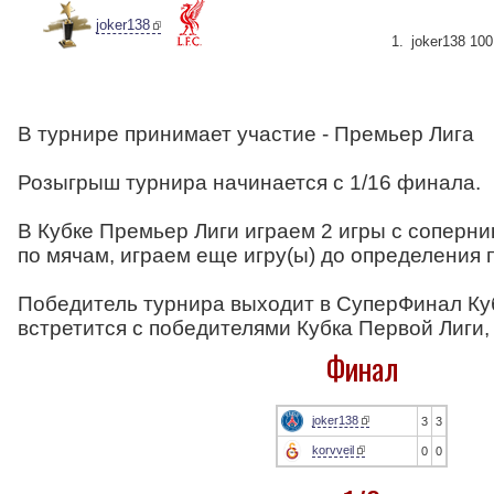
joker138
joker138 100
В турнире принимает участие - Премьер Лига
Розыгрыш турнира начинается с 1/16 финала.
В Кубке Премьер Лиги играем 2 игры с соперни
по мячам, играем еще игру(ы) до определения 
Победитель турнира выходит в СуперФинал Кубк
встретится с победителями Кубка Первой Лиги,
Финал
joker138
3
3
korvveil
0
0