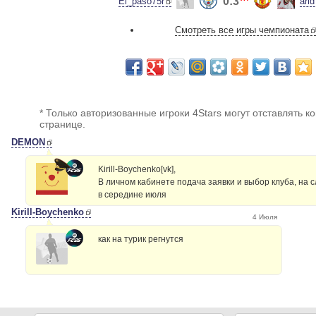
0:3
El_paso75r
arid
Смотреть все игры чемпионата
* Только авторизованные игроки 4Stars могут отставлять к
странице.
DEMON
Kirill-Boychenko[vk],
В личном кабинете подача заявки и выбор клуба, на 
в середине июля
Kirill-Boychenko
4 Июля
как на турик регнутся