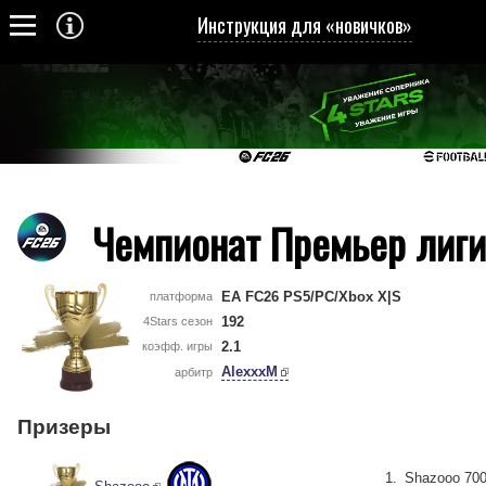
Инструкция для «новичков»
Чемпионат Премьер лиги
EA FC26 PS5/PC/Xbox X|S
платформа
192
4Stars сезон
2.1
коэфф. игры
AlexxxM
арбитр
Призеры
Shazooo 700