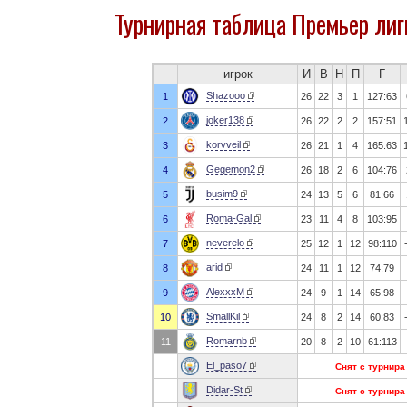
Турнирная таблица Премьер лиг
игрок
И
В
Н
П
Г
Shazooo
1
26
22
3
1
127:63
joker138
2
26
22
2
2
157:51
korvveil
3
26
21
1
4
165:63
Gegemon2
4
26
18
2
6
104:76
busim9
5
24
13
5
6
81:66
Roma-Gal
6
23
11
4
8
103:95
neverelo
7
25
12
1
12
98:110
arid
8
24
11
1
12
74:79
AlexxxM
9
24
9
1
14
65:98
SmallKil
10
24
8
2
14
60:83
Romarnb
11
20
8
2
10
61:113
El_paso7
Снят с турнира
Didar-St
Снят с турнира