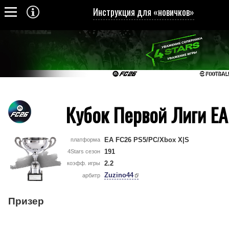
Инструкция для «новичков»
Кубок Первой Лиги EA
EA FC26 PS5/PC/Xbox X|S
платформа
191
4Stars сезон
2.2
коэфф. игры
Zuzino44
арбитр
Призер