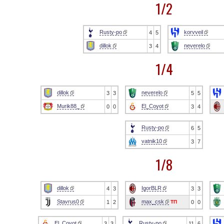
1/2
Rusty-po
korvveil
4
5
dillok
neverelo
3
4
1/4
dillok
neverelo
3
3
5
5
Murik88_
El_Coyot
0
0
3
4
Rusty-po
6
5
vatnik10
3
7
1/8
dillok
IgorBLR
4
3
3
3
Stavrus0
max_csk
ТП
1
2
0
0
El_Coyot
Rusty-po
3
3
11
6