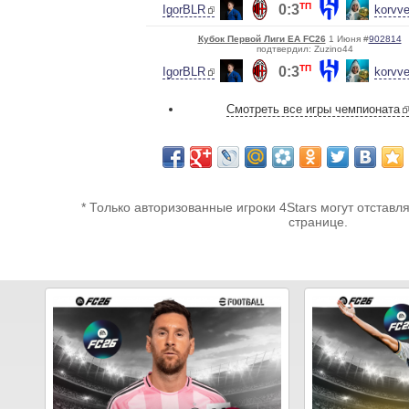
ТП
0:3
IgorBLR
korvve
Кубок Первой Лиги EA FC26
1 Июня #
902814
подтвердил: Zuzino44
ТП
0:3
IgorBLR
korvve
Смотреть все игры чемпионата
* Только авторизованные игроки 4Stars могут отставл
странице.