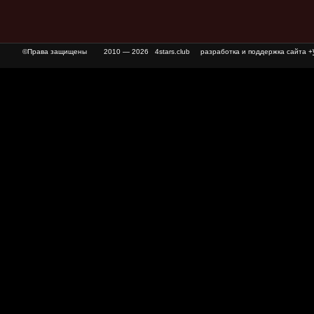
©Права защищены
2010 — 2026 4stars.club разработка и поддержка сайта +