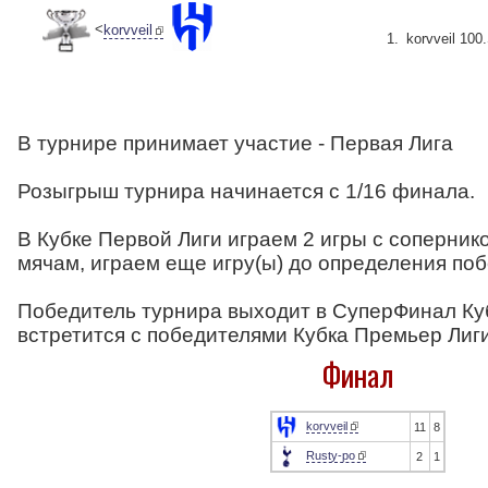
<
korvveil
korvveil 100
В турнире принимает участие - Первая Лига
Розыгрыш турнира начинается с 1/16 финала.
В Кубке Первой Лиги играем 2 игры с сопернико
мячам, играем еще игру(ы) до определения по
Победитель турнира выходит в СуперФинал Кубк
встретится с победителями Кубка Премьер Лиги
Финал
korvveil
11
8
Rusty-po
2
1