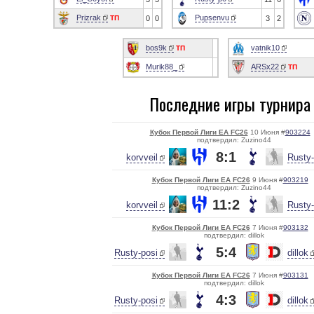
Prizrak
Pupsenvu
ТП
0
0
3
2
bos9k
vatnik10
ТП
Murik88_
ARSx22
ТП
Последние игры турнира
Кубок Первой Лиги EA FC26
10 Июня #
903224
подтвердил: Zuzino44
8:1
korvveil
Rusty-
Кубок Первой Лиги EA FC26
9 Июня #
903219
подтвердил: Zuzino44
11:2
korvveil
Rusty-
Кубок Первой Лиги EA FC26
7 Июня #
903132
подтвердил: dillok
5:4
Rusty-posi
dillok
Кубок Первой Лиги EA FC26
7 Июня #
903131
подтвердил: dillok
4:3
Rusty-posi
dillok