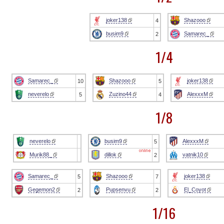
joker138
Shazooo
4
busim9
Samarec_
2
1/4
Samarec_
Shazooo
joker138
10
5
neverelo
Zuzino44
AlexxxM
5
4
1/8
neverelo
busim9
AlexxxM
5
Murik88_
dillok
vatnik10
2
Samarec_
Shazooo
joker138
5
7
Gegemon2
Pupsenvu
El_Coyot
2
2
1/16