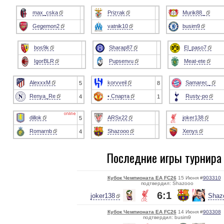
max_cska
Prizrak
Murik88_
Gegemon2
vatnik10
busim9
bos9k
Sharap87
El_paso7
IgorBLR
Pupsenvu
Meat-ete
AlexxxM
korvveil
Samarec_
5
8
Renya_Re
• Спарта
Rusty-po
4
1
dillok
ARSx22
joker138
5
Romarnb
Shazooo
Xenys
4
Последние игры турнира
Кубок Чемпионата EA FC26
15 Июня #
903310
подтвердил: Shazooo
6:1
joker138
Shaz
Кубок Чемпионата EA FC26
14 Июня #
903308
подтвердил: busim9