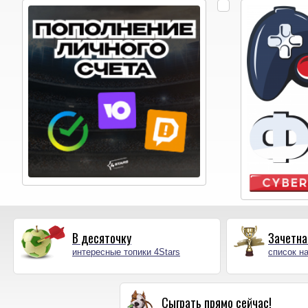
В десяточку
Зачетна
интересные топики 4Stars
список на
Сыграть прямо сейчас!