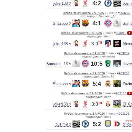
4:2
joker138
busi
Кубок Чемпионата EA FC26
10 Июня #
903230
подтвердил: Samarec_13
4:1
Shazooo
Sama
Кубок Чемпионата EA FC26
9 Июня #
903218
подтвердил: denn
ТП
3:0
joker138
Alex
Кубок Чемпионата EA FC26
8 Июня #
903209
подтвердил: neverelore
10:5
Samarec_13
never
Кубок Чемпионата EA FC26
8 Июня #
903208
подтвердил: Zuzino44
5:4
Shazooo
Zuzi
Кубок Чемпионата EA FC26
4 Июня #
903105
подтвердил: denn
ТП
3:0
joker138
El_C
Кубок Чемпионата EA FC26
4 Июня #
903102
подтвердил: dillok
5:2
busim9
dillok