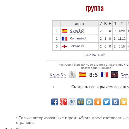
группа
игрок
И
В
Н
П
Г
KrylovS
1
2
2
0
0
18:9
Romarnb
2
2
1
0
1
11:12
-
Lokolas
3
2
0
0
2
8:16
-
шахматка
Fast Cup 4Stars EA FC26 1 марта
1 Марта #
89771
подтвердил: Romarnb
8:5
KrylovS
Rom
Смотреть все игры чемпионата
* Только авторизованные игроки 4Stars могут отставлять к
странице.