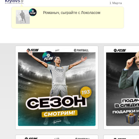
KrylovS
1 Марта
Романыч, сыграйте с Локоласом