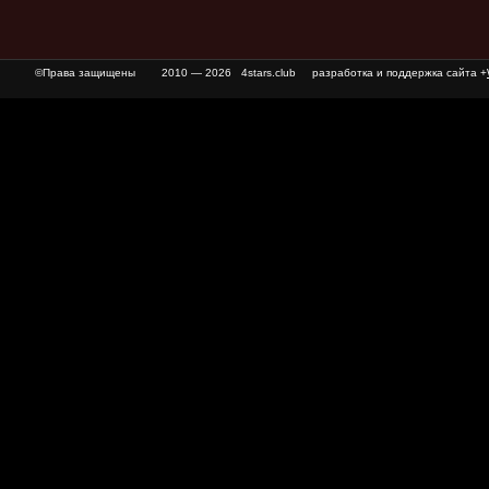
©Права защищены
2010 — 2026 4stars.club разработка и поддержка сайта +