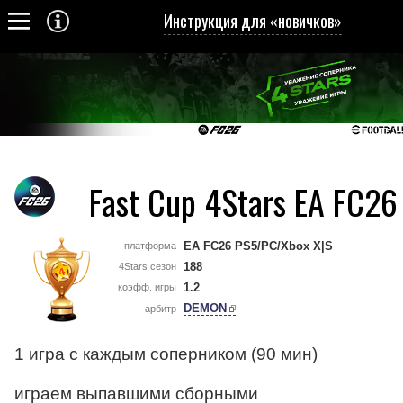
Инструкция для «новичков»
Fast Cup 4Stars EA FC26
EA FC26 PS5/PC/Xbox X|S
платформа
188
4Stars сезон
1.2
коэфф. игры
DEMON
арбитр
1 игра с каждым соперником (90 мин)
играем выпавшими сборными