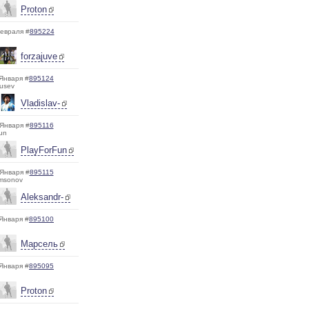
Proton
евраля #
895224
forzajuve
Января #
895124
usev
Vladislav-
Января #
895116
un
PlayForFun
Января #
895115
msonov
Aleksandr-
Января #
895100
Марсель
Января #
895095
Proton