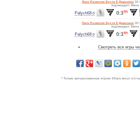
Лиги Развития Бусти 8 Дивизион
30 
подтвердил: Mana
ТП
0:3
Palych68
Лиги Развития Бусти 8 Дивизион
30 
подтвердил: Mana
ТП
0:3
Palych68
Смотреть все игры ч
* Только авторизованные игроки 4Stars могут отст