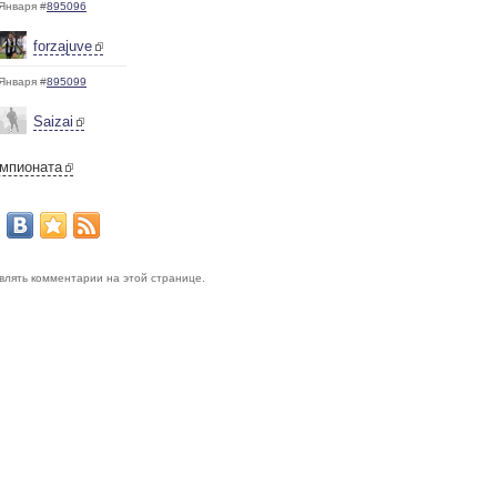
Января #
895096
forzajuve
Января #
895099
Saizai
емпионата
авлять комментарии на этой странице.