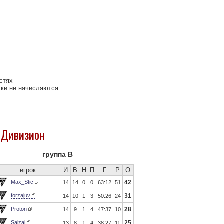
остях
чки не начисляются
 Дивизион
группа B
игрок
И
В
Н
П
Г
Р
О
Max_Stic
42
14
14
0
0
63:12
51
forzajuv
31
14
10
1
3
50:26
24
Proton
28
14
9
1
4
47:37
10
Saizai
25
13
8
1
4
38:27
11