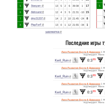
Stasyan-
17
5
13
5
2
6
39:38
1
5
Aleksand
15
6
12
4
3
5
21:31
-10
dmz31337
8
7
14
2
2
10
21:45
-24
PlayForF
1
8
13
0
1
12
21:55
-34
шахматка
Последние игры т
Лиги Развития Бусти 8 Дивизион
1 Ф
подтвердил: Mana
ТП
0:3
Keril_Ruin
Лиги Развития Бусти 8 Дивизион
1 Ф
подтвердил: Mana
ТП
0:3
Keril_Ruin
Лиги Развития Бусти 8 Дивизион
1 Ф
подтвердил: Mana
ТП
0:3
Keril_Ruin
Лиги Развития Бусти 8 Дивизион
1 Ф
подтвердил: Mana