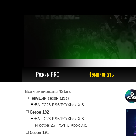
Режим PRO
Чемпионаты
Все чемпионаты 4Stars
Текущий сезон (193)
EA FC26 PS5/PC/Xbox X|S
Сезон 192
EA FC26 PS5/PC/Xbox X|S
eFootball26 PS/PC/Xbox X|S
Сезон 191