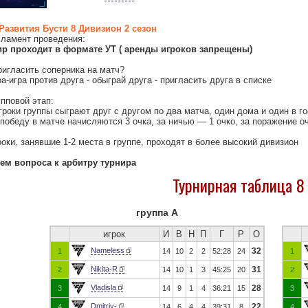
Развития Бусти 8 Дивизион 2 сезон
ламент проведения:
р проходит в формате УТ ( аренды игроков запрещены)
ригласить соперника на матч?
а-игра против друга - обыграй друга - пригласить друга в списке
пповой этап:
гроки группы сыграют друг с другом по два матча, один дома и один в г
победу в матче начисляются 3 очка, за ничью — 1 очко, за поражение о
оки, занявшие 1-2 места в группе, проходят в более высокий дивизион
ем вопроса к арбитру турнира
Турнирная таблица 8
группа А
игрок
И
В
Н
П
Г
Р
О
Nameless
32
1
14
10
2
2
52:28
24
1
Nikita-R
31
2
14
10
1
3
45:25
20
2
Vladisla
28
3
14
9
1
4
36:21
15
3
Dmitriy-
22
4
14
6
4
4
39:31
8
4