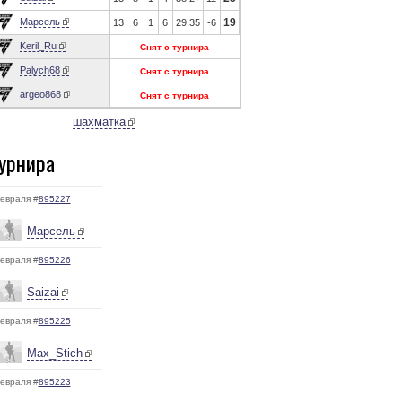
Марсель
19
13
6
1
6
29:35
-6
Keril_Ru
Снят с турнира
Palych68
Снят с турнира
argeo868
Снят с турнира
шахматка
урнира
евраля #
895227
Марсель
евраля #
895226
Saizai
евраля #
895225
Max_Stich
евраля #
895223