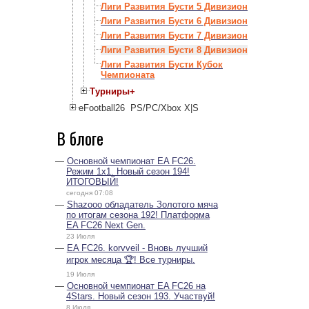
Лиги Развития Бусти 5 Дивизион
Лиги Развития Бусти 6 Дивизион
Лиги Развития Бусти 7 Дивизион
Лиги Развития Бусти 8 Дивизион
Лиги Развития Бусти Кубок
Чемпионата
Турниры+
eFootball26 PS/PC/Xbox X|S
В блоге
Основной чемпионат EA FC26.
Режим 1х1. Новый сезон 194!
ИТОГОВЫЙ!
сегодня 07:08
Shazooo обладатель Золотого мяча
по итогам сезона 192! Платформа
EA FC26 Next Gen.
23 Июля
EA FC26. korvveil - Вновь лучший
игрок месяца 🏆! Все турниры.
19 Июля
Основной чемпионат EA FC26 на
4Stars. Новый сезон 193. Участвуй!
8 Июля