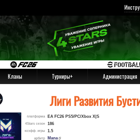
Инстру
Кланы
Турниры+
Администрация
Лиги Развития Буст
EA FC26 PS5/PC/Xbox X|S
платформа
186
4Stars сезон
1.5
коэфф. игры
Mana
арбитр