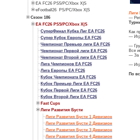
EA FC26 PS5/PC/Xbox X|S
eFootball26 PS/PC/Xbox X|S
Лиги 
Сезон 186
— Рег
Турни
EA FC26 PS5/PC/Xbox X|S
СуперФинал Кубка Лиг EA FC26
Как п
— Игр
Супер Кубок Европы EA FC26
Чемпионат Премьер лиги EA FC26
— Гру
Все и
Чемпионат Первой лиги EA FC26
— За 
Чемпионат Второй лиги EA FC26
Лига Чемпионов EA FC26
— Игр
Лига Европы EA FC26
По вс
Кубок Чемпионата EA FC26
Кубок Премьер Лиги EA FC26
Кубок Первой Лиги EA FC26
Кубок Второй Лиги EA FC26
Fast Cups
Лиги Развития Бусти
Лиги Развития Бусти 1 Дивизион
Лиги Развития Бусти 2 Дивизион
Лиги Развития Бусти 3 Дивизион
Лиги Развития Бусти 4 Дивизион