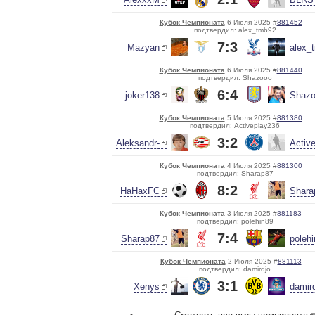
Кубок Чемпионата
6 Июля 2025 #
881452
подтвердил: alex_tmb92
7:3
Mazyan
alex_
Кубок Чемпионата
6 Июля 2025 #
881440
подтвердил: Shazooo
6:4
joker138
Shaz
Кубок Чемпионата
5 Июля 2025 #
881380
подтвердил: Activeplay236
3:2
Aleksandr-
Activ
Кубок Чемпионата
4 Июля 2025 #
881300
подтвердил: Sharap87
8:2
HaHaxFC
Shara
Кубок Чемпионата
3 Июля 2025 #
881183
подтвердил: polehin89
7:4
Sharap87
poleh
Кубок Чемпионата
2 Июля 2025 #
881113
подтвердил: damirdjo
3:1
Xenys
damir