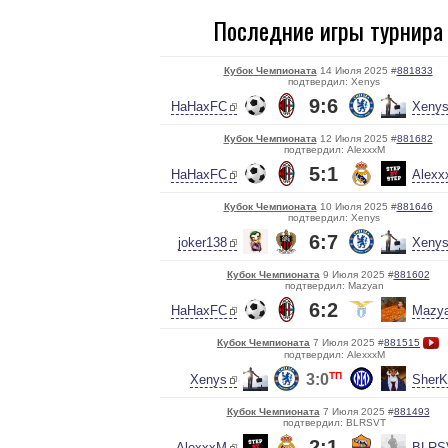
Последние игры турнира
Кубок Чемпионата
14 Июля 2025 #
881833
подтвердил: Xenys
9:6
HaHaxFC
Xeny
Кубок Чемпионата
12 Июля 2025 #
881682
подтвердил: AlexxxM
5:1
HaHaxFC
Alex
Кубок Чемпионата
10 Июля 2025 #
881646
подтвердил: Xenys
6:7
joker138
Xeny
Кубок Чемпионата
9 Июля 2025 #
881602
подтвердил: Mazyan
6:2
HaHaxFC
Mazy
Кубок Чемпионата
7 Июля 2025 #
881515
подтвердил: AlexxxM
ТП
3:0
Xenys
SherK
Кубок Чемпионата
7 Июля 2025 #
881493
подтвердил: BLRSVT
2:1
AlexxxM
BLRS