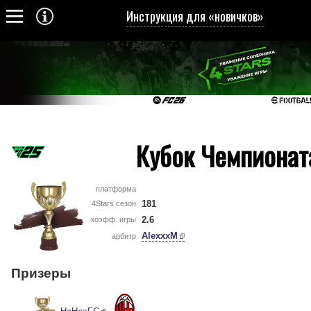
Инструкция для «новичков»
Кубок Чемпионат
платформа
181
4Stars сезон
2.6
коэфф. игры
AlexxxM
арбитр
Призеры