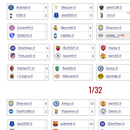
Activepl
Mazyan
joker138
4
6
HSB
dax0500
Urri
2
0
Zuzino44
AlexxxM
Shazooo
9
DEMON
LittleBu
nimble_
ТП
1
SherKhan
BLRSVT
Hardy
4
3
TheLastO
busim9
bars92
1
0
HaHaxFC
Ravil29
Xenys
6
• Спарта
Aleksand
damirdjo
1
1/32
Shazooo
Xenys
bars92
6
15
TauRUS66
Pupsenvu
Dennv
2
3
dax0500
polehin8
SherKhan
10