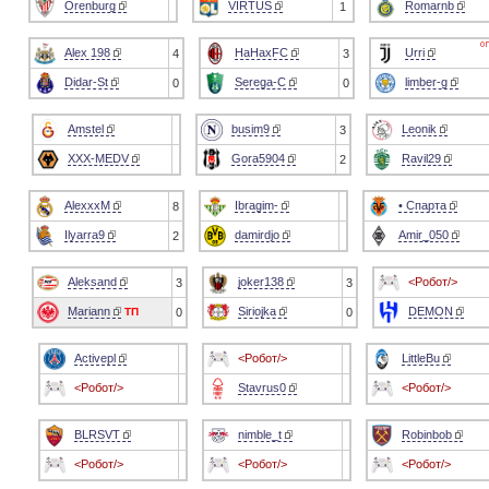
Orenburg
VIRTUS
Romarnb
1
Alex 198
HaHaxFC
Urri
4
3
Didar-St
Serega-C
limber-g
0
0
Amstel
busim9
Leonik
3
XXX-MEDV
Gora5904
Ravil29
2
AlexxxM
Ibragim-
• Спарта
8
Ilyarra9
damirdjo
Amir_050
2
Aleksand
joker138
<Робот/>
3
3
Mariann
Siriojka
DEMON
ТП
0
0
Activepl
<Робот/>
LittleBu
<Робот/>
Stavrus0
<Робот/>
BLRSVT
nimble_t
Robinbob
<Робот/>
<Робот/>
<Робот/>