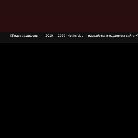
©Права защищены
2010 — 2026 4stars.club разработка и поддержка сайта +