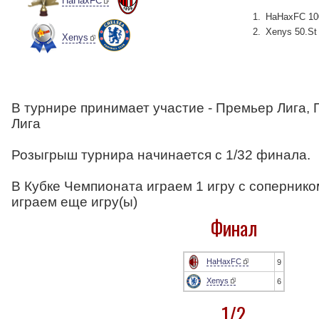
HaHaxFC
HaHaxFC 10
Xenys 50.St
Xenys
В турнире принимает участие - Премьер Лига, 
Лига
Розыгрыш турнира начинается с 1/32 финала.
В Кубке Чемпионата играем 1 игру с соперником
играем еще игру(ы)
Финал
HaHaxFC
9
Xenys
6
1/2