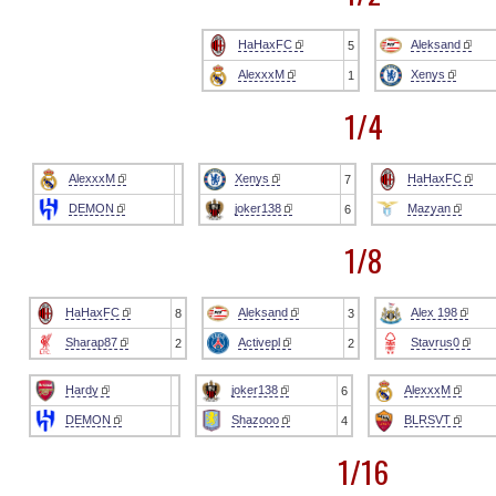
HaHaxFC
Aleksand
5
AlexxxM
Xenys
1
1/4
AlexxxM
Xenys
HaHaxFC
7
DEMON
joker138
Mazyan
6
1/8
HaHaxFC
Aleksand
Alex 198
8
3
Sharap87
Activepl
Stavrus0
2
2
Hardy
joker138
AlexxxM
6
DEMON
Shazooo
BLRSVT
4
1/16