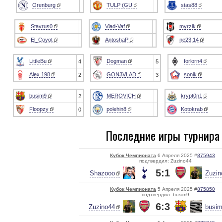
Orenburg
TULP (GU
stas88
Stavrus0
Vlad-Vaf
myrzik
El_Coyot
AntoshaP
ne23,14
LittleBu
Dogman
forlorn4
4
5
Alex 198
GON3VLAD
sonik
2
3
busim9
MEROVICH
krypt0n1
2
Floopzy
polehin8
Kotokrab
0
Последние игры турнира
Кубок Чемпионата
6 Апреля 2025 #
875943
подтвердил: Zuzino44
5:1
Shazooo
Zuzin
Кубок Чемпионата
5 Апреля 2025 #
875850
подтвердил: busim9
6:3
Zuzino44
busi