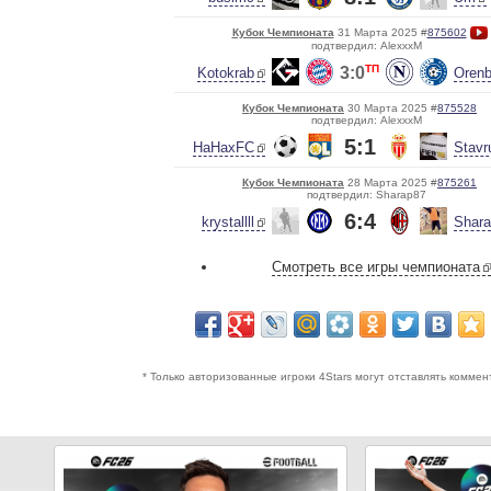
Кубок Чемпионата
31 Марта 2025 #
875602
подтвердил: AlexxxM
ТП
3:0
Kotokrab
Orenb
Кубок Чемпионата
30 Марта 2025 #
875528
подтвердил: AlexxxM
5:1
HaHaxFC
Stavr
Кубок Чемпионата
28 Марта 2025 #
875261
подтвердил: Sharap87
6:4
krystallll
Shar
Смотреть все игры чемпионата
* Только авторизованные игроки 4Stars могут отставлять коммен