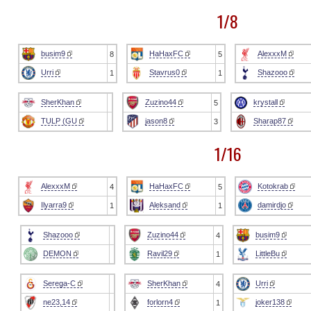
1/8
busim9
HaHaxFC
AlexxxM
8
5
Urri
Stavrus0
Shazooo
1
1
SherKhan
Zuzino44
krystall
5
TULP (GU
jason8
Sharap87
3
1/16
AlexxxM
HaHaxFC
Kotokrab
4
5
Ilyarra9
Aleksand
damirdjo
1
1
Shazooo
Zuzino44
busim9
4
DEMON
Ravil29
LittleBu
1
Serega-C
SherKhan
Urri
4
ne23,14
forlorn4
joker138
1