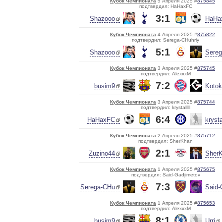
Кубок Чемпионата
5 Апреля 2025 #
875845
подтвердил: HaHaxFC
3:1
Shazooo
HaHa
Кубок Чемпионата
4 Апреля 2025 #
875822
подтвердил: Serega-CHuhriy
5:1
Shazooo
Sere
Кубок Чемпионата
3 Апреля 2025 #
875745
подтвердил: AlexxxM
7:2
busim9
Kotok
Кубок Чемпионата
3 Апреля 2025 #
875744
подтвердил: krystalllll
6:4
HaHaxFC
krystal
Кубок Чемпионата
2 Апреля 2025 #
875712
подтвердил: SherKhan
2:1
Zuzino44
Sher
Кубок Чемпионата
1 Апреля 2025 #
875675
подтвердил: Said-Gadjimetov
7:3
Serega-CHu
Said-
Кубок Чемпионата
1 Апреля 2025 #
875653
подтвердил: AlexxxM
8:1
busim9
Urri