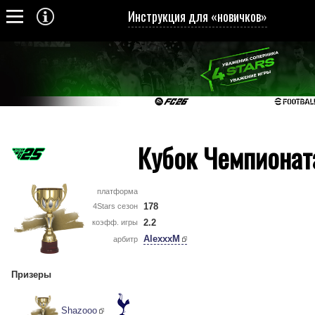
Инструкция для «новичков»
Кубок Чемпионат
платформа
178
4Stars сезон
2.2
коэфф. игры
AlexxxM
арбитр
Призеры
Shazooo