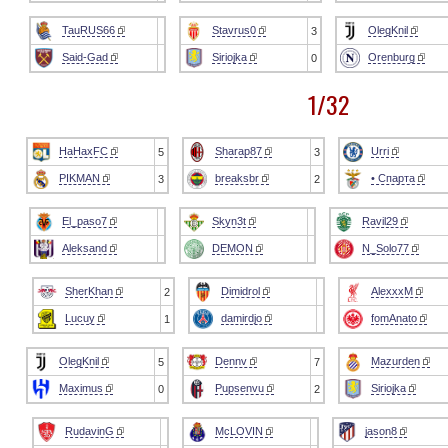
TauRUS66
Stavrus0
OlegKnil
3
Said-Gad
Siriojka
Orenburg
0
1/32
HaHaxFC
Sharap87
Urri
5
3
PIKMAN
breaksbr
• Спарта
3
2
El_paso7
Skyn3t
Ravil29
Aleksand
DEMON
N_Solo77
SherKhan
Dimidrol
AlexxxM
2
Lucuy
damirdjo
fomAnato
1
OlegKnil
Dennv
Mazurden
5
7
Maximus
Pupsenvu
Siriojka
0
2
RudavinG
McLOVIN
jason8