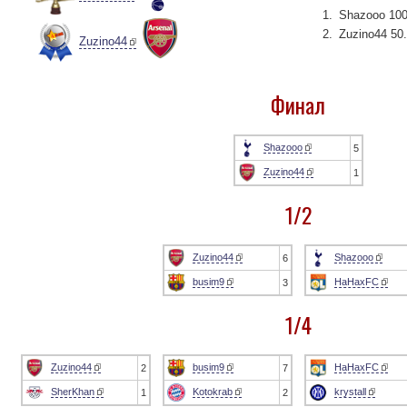
Shazooo 100
Zuzino44 50
Zuzino44
Финал
Shazooo
5
Zuzino44
1
1/2
Zuzino44
Shazooo
6
busim9
HaHaxFC
3
1/4
Zuzino44
busim9
HaHaxFC
2
7
SherKhan
Kotokrab
krystall
1
2