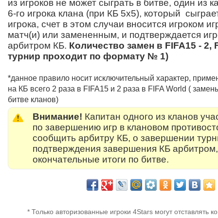
из игроков не может сыграть в битве, один из 
6-го игрока клана (при КБ 5х5), который сыгра
игрока, счет в этом случаи вносится игроком 
матч(и) или замененным, и подтверждается иг
арбитром КБ.
Количество замен в FIFA15 - 2, F
турнир проходит по формату № 1)
*данное правило носит исключительный характер, примен
на КБ всего 2 раза в FIFA15 и 2 раза в FIFA World ( заме
битве кланов)
Внимание!
Капитан одного из кланов уча
по завершению игр в клановом противост
сообщить арбитру КБ, о завершении турн
подтверждения завершения КБ арбитром,
окончательные итоги по битве.
* Только авторизованные игроки 4Stars могут отставлять к