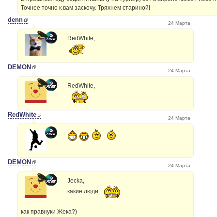
Точнее точно к вам заскочу. Тряхнем стариной!
denn
24 Марта
RedWhite,
DEMON
24 Марта
RedWhite,
RedWhite
24 Марта
DEMON
24 Марта
Jecka,
какие люди
как правнуки Жека?)