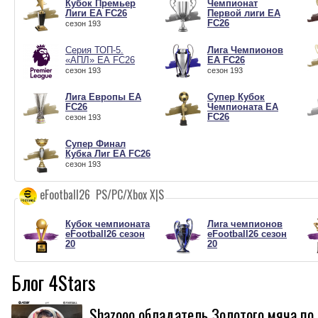
Кубок Премьер
Чемпионат
Лиги EA FC26
Первой лиги EA
FC26
ceзон 193
ceзон 193
Серия ТОП-5.
Лига Чемпионов
«АПЛ» EA FC26
EA FC26
ceзон 193
ceзон 193
Лига Европы EA
Супер Кубок
FC26
Чемпионата EA
FC26
ceзон 193
ceзон 193
Супер Финал
Кубка Лиг EA FC26
ceзон 193
eFootball26 PS/PC/Xbox X|S
Кубок чемпионата
Лига чемпионов
eFootball26 сезон
eFootball26 сезон
20
20
ceзон 192
ceзон 192
Блог 4Stars
Shazooo обладатель Золотого мяча по 