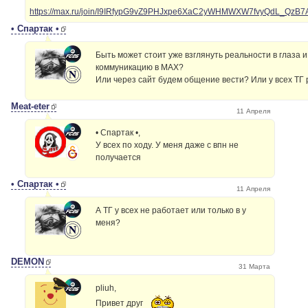
https://max.ru/join/I9IRfypG9vZ9PHJxpe6XaC2yWHMWXW7fvyQdL_QzB7
• Спартак •
Быть может стоит уже взглянуть реальности в глаза 
коммуникацию в MAX?
Или через сайт будем общение вести? Или у всех ТГ
Meat-eter
11 Апреля
• Спартак •,
У всех по ходу. У меня даже с впн не
получается
• Спартак •
11 Апреля
А ТГ у всех не работает или только в у
меня?
DEMON
31 Марта
pliuh,
Привет друг