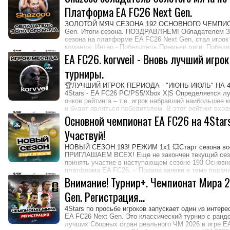
Платформа EA FC26 Next Gen.
ЗОЛОТОЙ МЯЧ СЕЗОНА 192 ОСНОВНОГО ЧЕМПИОН
Gen. Итоги сезона. ПОЗДРАВЛЯЕМ! Обладателем З
сезона на платформе EA FC26 Next Gen, стал игрок
команда: Интер - Победитель Премьер лиги, Победи
финалист Кубка чемпионата, Супер Кубок Чемпиона
EA FC26. korvveil - Вновь лучший игро
Shazooo!
турниры.
🏆ЛУЧШИЙ ИГРОК ПЕРИОДА - "ИЮНЬ-ИЮЛЬ" НА 4
4Stars - EA FC26 PC/PS5/Xbox X|S Определяется л
очков рейтинга – т.е. игрок набравший наибольшее к
и будет являться победителем. В этот рейтинг вход
в течении месяца, товарищеские игры, игры основно
Основной чемпионат EA FC26 на 4Stars
Турнирах +, Дуэли. Итак... ❗ Игрок месяца EA FC26 -
Участвуй!
рейтинга. ✔Игрок месяца
НОВЫЙ СЕЗОН 193! РЕЖИМ 1х1 💥Старт сезона во
ПРИГЛАШАЕМ ВСЕХ! Еще не закончен текущий сезо
принять участие в наступающем сезоне 193 Основно
платформа EA FC26. ✅Подача заявки в теме подачи 
Оставляем заявку (ставим галочку), выбираем сво
Внимание! Турнир+. Чемпионат Мира 2
Новичкам 4Stars дарит на 1-й сезон бесплатное учас
Gen. Регистрация...
перед запуском лиги! ИГРАЙ РЕАЛЬНЫМИ КЛУБА
4Stars по просьбе игроков запускает один из интер
EA FC26 Next Gen. Это классический турнир с ранд
лучших Сборных стран реального ЧМ 2026 в игре E