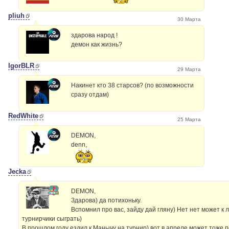
pliuh
30 Марта
здарова народ !
демон как жизнь?
IgorBLR
29 Марта
Накинет кто 38 старсов? (по возможности
сразу отдам)
RedWhite
25 Марта
DEMON,
denn,
Jecka
DEMON,
Здарова) да потихоньку.
Вспомнил про вас, зайду дай гляну) Нет нет может к 
турнирчики сыграть)
В прошлом году ездил к Манычу на турнир) вот в апреле может тоже п