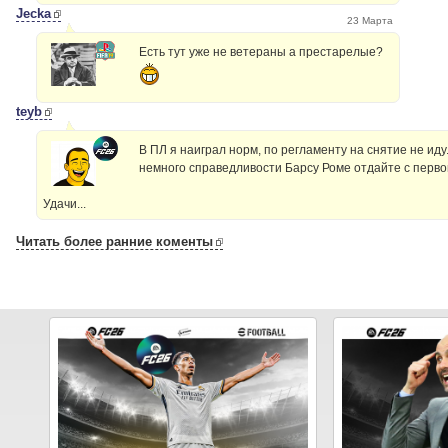
Jecka
23 Марта
Есть тут уже не ветераны а престарелые?
teyb
В ПЛ я наиграл норм, по регламенту на снятие не иду.
немного справедливости Барсу Роме отдайте с первой
Удачи...
Читать более ранние коменты