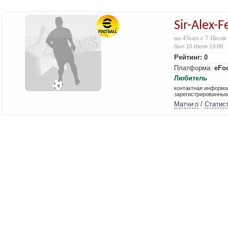
Sir-Alex-
на 4Stars с 7 Июля
был 10 Июля 19:08
Рейтинг: 0
Платформа:
eFo
Любитель
контактная информа
зарегистрированны
Матчи
/
Статис